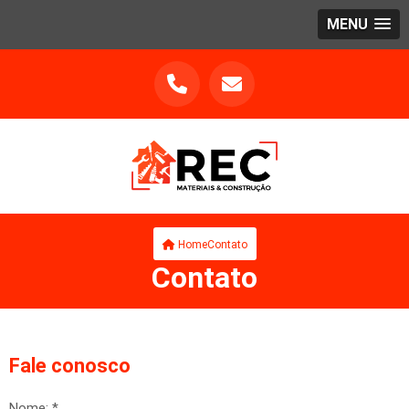
MENU
Contato
Home
Contato
Fale conosco
Nome: *