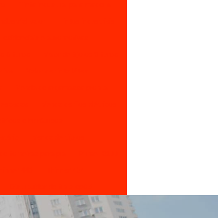
ro
Tinta industrial para madeira
industrial valor
Tintas industriais
 residenciais e automotivas
os 6 furos
Valor de tijolos 8 furos
tiva
Valor de tinta látex
a
Venda de argamassa pronta
 escadas
Venda de fios elétricos
tricos e hidráulicos
ratário
Venda de tijolos
e torneiras para pia
Primer 8200
hinner 446
Thinner 454
Distribuidor de tinta epóxi