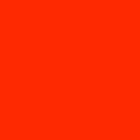
Distribuidora de hidráulica em são paulo
Distribu
Distribuidora de material de segurança
Distribuidora de pedra
Distribuidora de torneiras em sp
Empresa de venda de torne
Empresas de argamassa em sp
Ferramentas elétricas onde c
Fio elétrico para construção
Fio elétrico para toma
Fios elétricos para chuveiro
Fios para rede elétrica residencia
Fornecedor de argamassa expansiva
Fornecedor de cimento 
Fornecedor de escadas de alumínio
Fornecedor de hidráulica
Fornecedor de materiais elétricos sp
Fornecedor de pedras
Fornecedor de tijolo de concreto
Fornecedor de tijolos
F
Fornecedor de tintas automotivas em sp
Fornecedor de tornei
Fornecedores de conexões hidráulicas
Fornecedores de
Fornecedores de materiais de segurança
Fornecedores