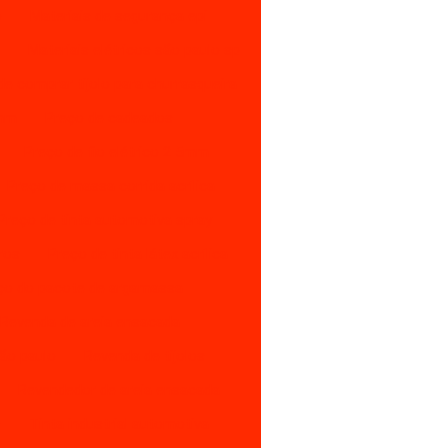
o
Materiais de segurança epi
o
Materiais elétricos são paulo sp
e comprar tijolo para churrasqueira
0mm
Preço de cadeados
Preço de fio elétrico 2 5mm
Preço de massa corrida acrílica
Preço de tinta automotiva spray
tros
Preço de tinta látex acrílica
ço do pacote de argamassa
Revenda de areia ensacada
são paulo
Revenda de tijolos
Revendedor de areia ensacada
s
Tinta industrial automotiva