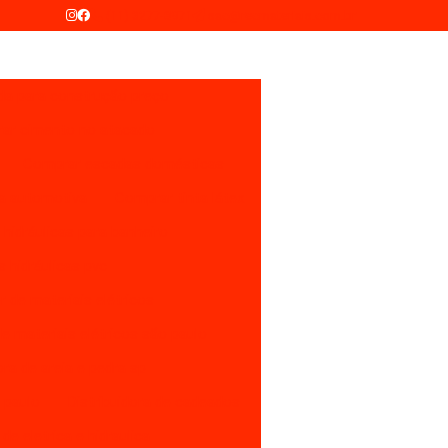
(11) 3277-8971
sac@recmateriais.com.br
da para construção preço
ar cimento no atacado
Comprar escadas domésticas
a automotiva
Comprar tinta látex
hidráulicas para banheiro
 hidráulicas pvc
or de materiais elétricos
de materiais elétricos são paulo
ora de areia e pedra sp
 paulo
Distribuidora de cadeados
 de eletrica e hidraulica