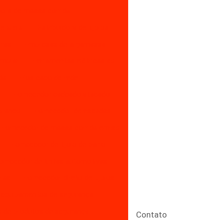
idora de massa corrida
 e areia
Distribuidora de tijolos
iras
Empresas de argamassa
omprar
Ferramentas elétricas sp
da
Fios cabo de rede
l
Fornecedor cadeado atacado
branco
Fornecedor de escadas
Fornecedor de massa corrida em sp
Fornecedor de tijolo de barro
ornecedor de tintas automotivas
ras
Fornecedor direto de tijolos
 equipamentos de segurança
 de produtos de segurança
Contato