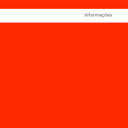
Informações
Areia a granel
Areia ensacada 20 kg
Areia ensaca
Atacado de materiais elétricos e hidráulicos
Compr
Comprar conexões hidráulicas no atacado
Comprar escadas
Comprar fio elétrico
Comprar saco de cimento
Comprar tint
Conexões hidráulicas de ferro galvanizado
Conexões 
Conexões hidráulicas para esgoto
Conexões
Distribuidor de fios e cabos elétricos sp
Distribuid
Distribuidor de materiais elétricos atacado sp
Distribuidor 
Distribuidora de areia e pedra ensacada
Distribuid
Distribuidora de argamassa sp
Distribuidora de cadeado em são
Distribuidora de conexões hidráulicas
Distribuidora