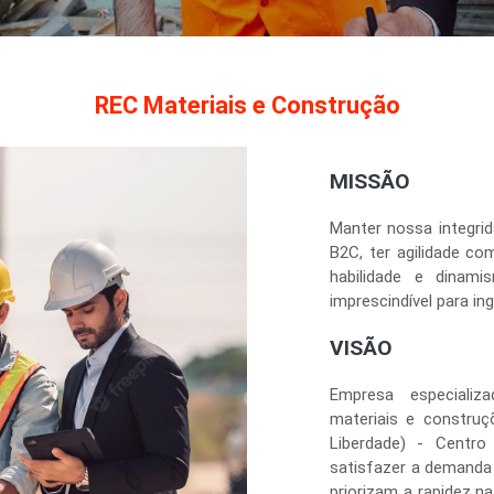
REC Materiais e Construção
MISSÃO
Manter nossa integri
B2C, ter agilidade co
habilidade e dinam
imprescindível para i
VISÃO
Empresa especiali
materiais e construç
Liberdade) - Centro 
satisfazer a demanda 
priorizam a rapidez n