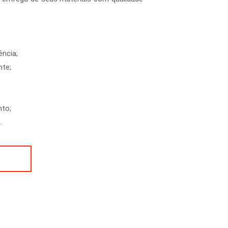
ência;
nte;
to;
.