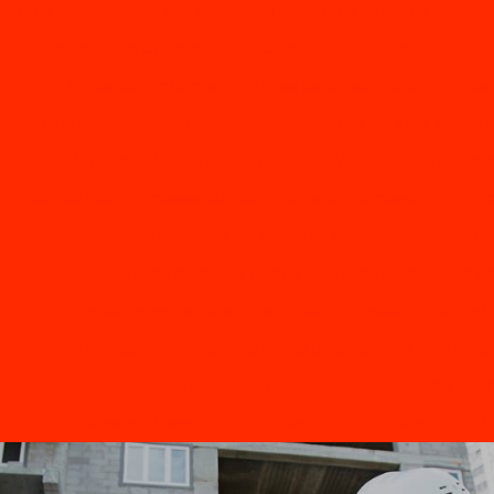
Tinta industrial para alta temperatura
Tinta industrial para fer
Tinta industrial para parede
Tinta industrial para piso
Tinta 
Tintas para reformar
Tintas para residência
Tintas
Valor da lata de massa corrida
Valor de tijolos
Valor de tijol
Valor de tijolos para construção
Valor de tinta automo
Valor do balde de massa corrida
Venda argamassa poliméric
Venda de argamassa refratária
Venda de cimento
Venda de
Venda de massa corrida
Venda de materiais elé
Venda de pedras para construção
Venda de tijolo ref
Venda de torneiras
Venda de torneiras para banheiro
Venda d
Removedor pastoso preço
Resina de laminação
T
Tinta epóxi a base de água
Verniz 8050
Verniz 8937