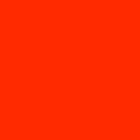
Materiais de segurança
Materiais de segurança do trabalh
Materiais elétricos comprar
Materiais elétricos para construçã
Onde comprar conexões hidráulicas
Onde comprar tijolo
Ond
Preço de fio elétrico 6mm
Preço de cabo elétrico 5
Preço de cadeados simples
Preço de conexões hidráulicas
Preço de massa corrida
Preço de massa corrida 18 litros
Preço de massa corrida pva
Preço de tinta automotiva
Preço de tinta automotiva vermelha
Preço de tinta látex 18 li
Preço de tinta látex branca
Preço de tinta látex
Pre
Preço lata de tinta látex
Preço tinta latex 3 6 litros
Revenda de hidráulica
Revenda de materiais elétricos em 
Revenda de torneira
Revendas de materiais elétricos em sp
Revendedor de hidráulica
Revendedor de materiais elétrico